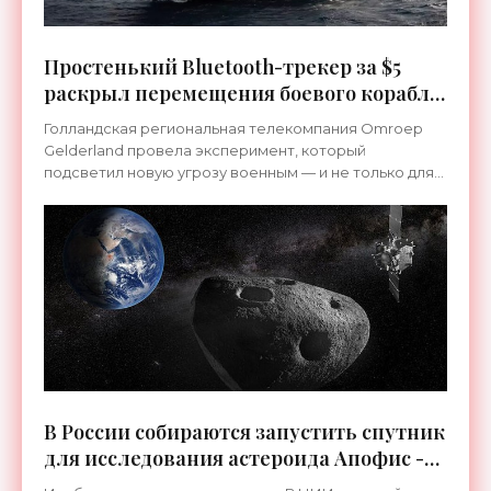
Простенький Bluetooth-трекер за $5
раскрыл перемещения боевого корабля
- «Гаджеты»
Голландская региональная телекомпания Omroep
Gelderland провела эксперимент, который
подсветил новую угрозу военным — и не только для
этой страны. Как описал ситуацию отставной
голландский
В России собираются запустить спутник
для исследования астероида Апофис -
«Космос»