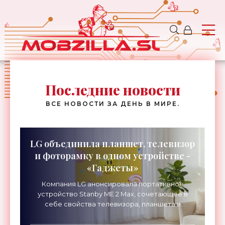
Последние новости
ВСЕ НОВОСТИ ЗА ДЕНЬ В МИРЕ.
LG объединила планшет, телевизор
и фоторамку в одном устройстве -
«Гаджеты»
Компания LG анонсировала портативное
устройство Stanby ME 2 Max, сочетающее в
себе свойства телевизора, планшета и
мобильного дисплея. Новинка оснащена 32-
дюймовым экраном с разрешением