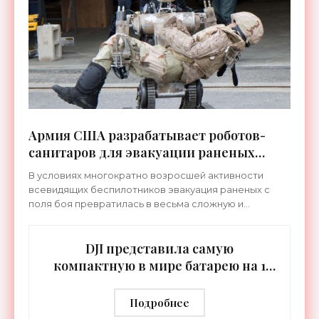
Армия США разрабатывает роботов-
санитаров для эвакуации раненых
солдат - «Роботы»
В условиях многократно возросшей активности
всевидящих беспилотников эвакуация раненых с
поля боя превратилась в весьма сложную и
рискованную операцию.
DJI представила самую
компактную в мире батарею на 1
кВт⋅ч - «Гаджеты»
Подробнее