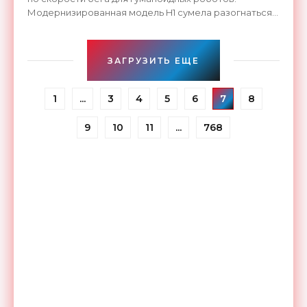
Модернизированная модель H1 сумела разогнаться
на дорожке стадиона до скорости в 10,1 м/с. Для
сравнения,
ЗАГРУЗИТЬ ЕЩЕ
1
...
3
4
5
6
7
8
9
10
11
...
768