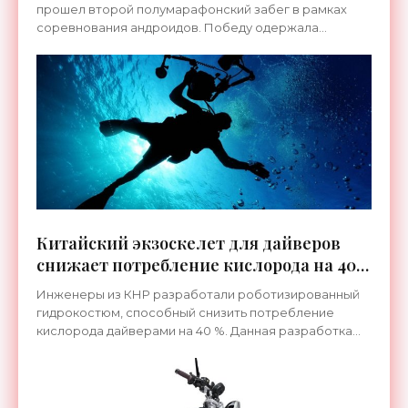
прошел второй полумарафонский забег в рамках
соревнования андроидов. Победу одержала
команда Honor с бегуном по имени «Молния»,
преодолевшим дистанцию за
Китайский экзоскелет для дайверов
снижает потребление кислорода на 40
% - «Технологии»
Инженеры из КНР разработали роботизированный
гидрокостюм, способный снизить потребление
кислорода дайверами на 40 %. Данная разработка
призвана сделать погружения более легкими и
безопасными.