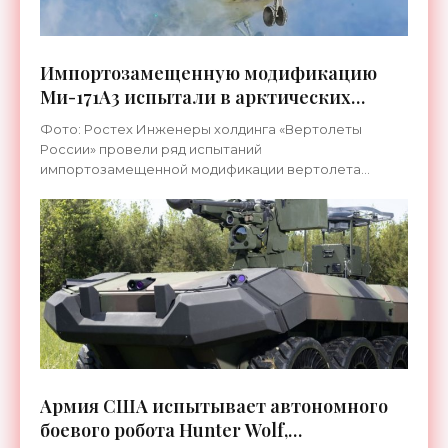
Импортозамещенную модификацию
Ми-171А3 испытали в арктических
условиях - «Техника»
Фото: Ростех Инженеры холдинга «Вертолеты
России» провели ряд испытаний
импортозамещенной модификации вертолета
Ми-171А3, в ходе которых подтвердили возможность
работы машины при температурах вплоть
Армия США испытывает автономного
боевого робота Hunter Wolf,