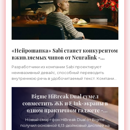
«Нейрошапка» Sabi станет конкурентом
вживляемых чипов от Neuralink -
«Технологии»
Разработчики из компании Sabi проектируют
неинвазивный девайс, способный переводить
внутреннюю речь в удобочитаемый текст. Компания
создает альтернативу хирургической имплантации в
виде носимого
Bigme HiBreak Dual сумел
совместить ЖК и E Ink-экраны в
одном практичном гаджете -
«Гаджеты»
Новый смартфон HiBreak Dual от Bigme
получил основной 6,13-дюймовый дисплей на