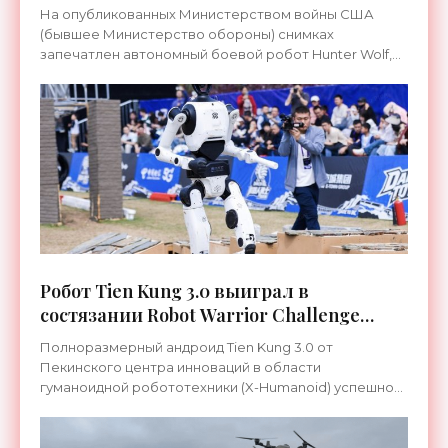
оснащенного радаром и пулеметом -
На опубликованных Министерством войны США
«Роботы»
(бывшее Министерство обороны) снимках
запечатлен автономный боевой робот Hunter Wolf,
принимающий участие в учениях 101-й воздушно-
десантной дивизии. Это
Робот Tien Kung 3.0 выиграл в
состязании Robot Warrior Challenge
полностью без участия человека -
Полноразмерный андроид Tien Kung 3.0 от
«Роботы»
Пекинского центра инноваций в области
гуманоидной робототехники (X-Humanoid) успешно
выступил на первых состязаниях Robot Warrior
Challenge 18 апреля. Робот