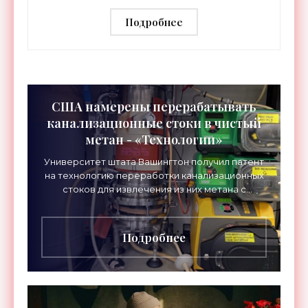
«Роботы»
Подробнее
США намерены перерабатывать
канализационные стоки в чистый
метан - «Технологии»
Университет штата Вашингтон получил патент
на технологию переработки канализационных
стоков для извлечения из них метана с
чистотой до 99 %. В настоящее время идут
работы по
Подробнее