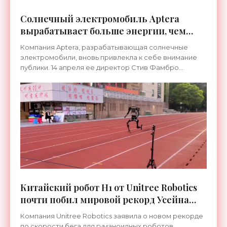
Солнечный электромобиль Aptera
вырабатывает больше энергии, чем
традиционные панели -
Компания Aptera, разрабатывающая солнечные
«Электромобили»
электромобили, вновь привлекла к себе внимание
публики. 14 апреля ее директор Стив Фамбро
поделился в соцсетях любопытным сравнением:
ранним утром его
Китайский робот H1 от Unitree Robotics
почти побил мировой рекорд Усейна
Болта - «Роботы»
Компания Unitree Robotics заявила о новом рекорде
по скорости бега для гуманоидных роботов.