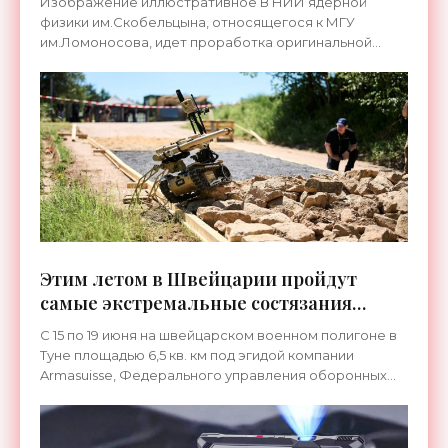
Изображение иллюстративное В НИИ ядерной
физики им.Скобельцына, относящегося к МГУ
им.Ломоносова, идет проработка оригинальной
миссии к крупному астероиду Апофис, максимальное
приближение которого к
Этим летом в Швейцарии пройдут
самые экстремальные состязания
военных роботов - «Беспилотники»
С 15 по 19 июня на швейцарском военном полигоне в
Туне площадью 6,5 кв. км под эгидой компании
Armasuisse, Федерального управления оборонных
закупок и швейцарской Армии пройдут состязания