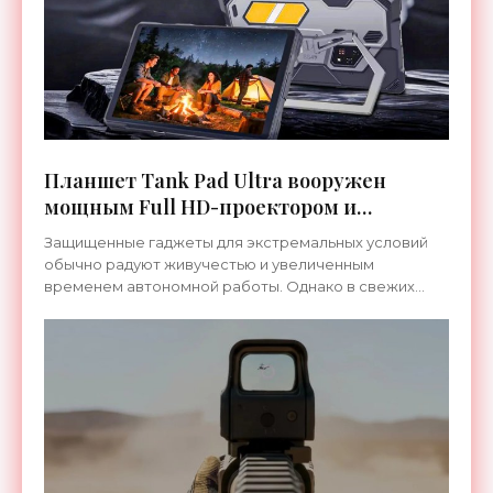
Планшет Tank Pad Ultra вооружен
мощным Full HD-проектором и
лазерным дальномером - «Гаджеты»
Защищенные гаджеты для экстремальных условий
обычно радуют живучестью и увеличенным
временем автономной работы. Однако в свежих
моделях производители все чаще добавляют
специализированные