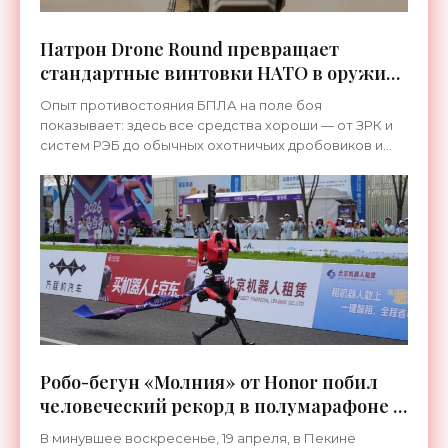
Патрон Drone Round превращает
стандартные винтовки НАТО в оружие
против дронов - «Оружие»
Опыт противостояния БПЛА на поле боя
показывает: здесь все средства хороши — от ЗРК и
систем РЭБ до обычных охотничьих дробовиков и
сеток над дорогами.
Робо-бегун «Молния» от Honor побил
человеческий рекорд в полумарафоне -
«Роботы»
В минувшее воскресенье, 19 апреля, в Пекине