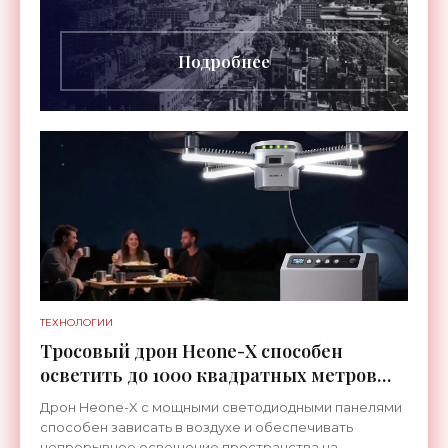
высотой 189 метров привлекало тысячи
посетителей, знаменитостей и даже членов
Подробнее
ТЕХНОЛОГИИ
Тросовый дрон Heone-X способен
осветить до 1000 квадратных метров
земли - «Беспилотники»
Дрон Heone-X с мощными светодиодными панелями
способен зависать в воздухе и обеспечивать
непрерывное освещение пространства на