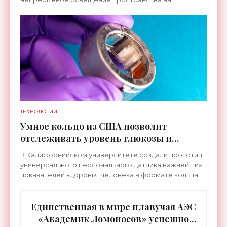
протяжении целых суток. В отличие от стационарных
источников света,
ТЕХНОЛОГИИ
Умное кольцо из США позволит
отслеживать уровень глюкозы и
многих других веществ в крови -
В Калифорнийском университете создали прототип
«Технологии»
универсального персонального датчика важнейших
показателей здоровья человека в формате кольца.
Оно отслеживает уровень глюкозы, концентрацию
кетонов,
Единственная в мире плавучая АЭС
«Академик Ломоносов» успешно