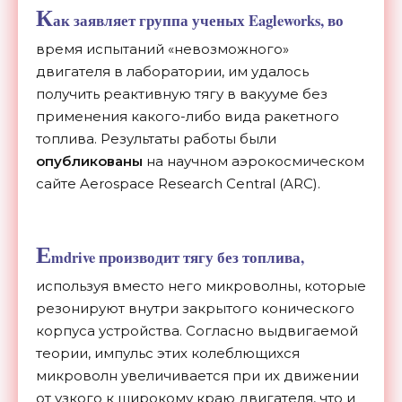
К
ак заявляет группа ученых Eagleworks, во
время испытаний «невозможного»
двигателя в лаборатории, им удалось
получить реактивную тягу в вакууме без
применения какого-либо вида ракетного
топлива. Результаты работы были
опубликованы
на научном аэрокосмическом
сайте Aerospace Research Central (ARC).
E
mdrive производит тягу без топлива,
используя вместо него микроволны, которые
резонируют внутри закрытого конического
корпуса устройства. Согласно выдвигаемой
теории, импульс этих колеблющихся
микроволн увеличивается при их движении
от узкого к широкому краю двигателя, что и