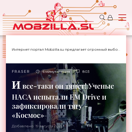
Интернет портал Mobzilla.su предлагает огромный выбор новостей с доставкой на дом.
FRASER
6 минут чтения
803
И
все-таки он тянет! Ученые
НАСА испытали EM Drive и
зафиксировали тягу -
«Космос»
Добавлено: 19 августа 2021