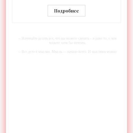
прошла международную
аттестацию - «Технологии»
Подробнее
-- Начинайте делать все, что вы можете сделать – и даже то, о чем
можете хотя бы мечтать.
-- Все дело в мыслях. Мысль — начало всего. И мыслями можно
управлять. И поэтому главное дело совершенствования: работать над
мыслями.
-- Идите уверенно по направлению к мечте. Живите той жизнью,
которую вы сами себе придумали.
-- Самое большое богатство — это ум. Самая большая нищета —
глупость. Из всех страхов самый пугающий — самолюбование.
-- Лучшее, что можно сделать с хорошим советом, это пропустить его
мимо ушей. Он никогда не бывает полезен никому, кроме того, кто
его дал.
-- Люблю давать советы и очень не люблю, когда их дают мне.