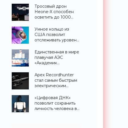
никогда не
Тросовый дрон
существовало -
Heone-X способен
«Технологии»
осветить до 1000
квадратных метров
земли -
Умное кольцо из
«Беспилотники»
США позволит
отслеживать уровень
глюкозы и многих
других веществ в
Единственная в мире
крови - «Технологии»
плавучая АЭС
«Академик
Ломоносов» успешно
прошла
Apex Recordhunter
международную
стал самым быстрым
аттестацию -
электрическим
«Технологии»
дроном в мире -
«Беспилотники»
«Цифровая ДНК»
позволит сохранить
личность человека в
роботизированном
теле после смерти -
«Технологии»