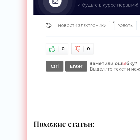
И будьте в курсе первыми!
,
НОВОСТИ ЭЛЕКТРОНИКИ
РОБОТЫ
0
0
Заметили ош
Ы
бку?
Ctrl
Enter
Выделите текст и на
Похожие статьи: