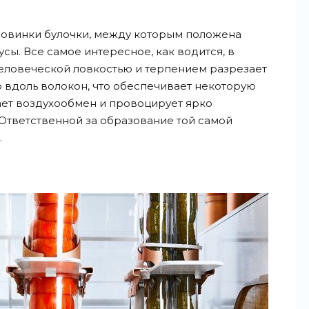
ловинки булочки, между которым положена
усы. Все самое интересное, как водится, в
человеческой ловкостью и терпением разрезает
 вдоль волокон, что обеспечивает некоторую
шает воздухообмен и провоцирует ярко
тветственной за образование той самой
.