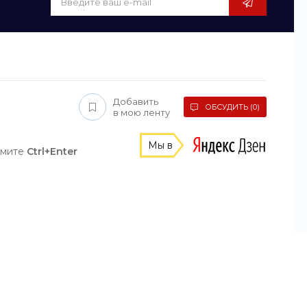
Добавить
ОБСУДИТЬ (0)
в мою ленту
Мы в
жмите
Ctrl+Enter