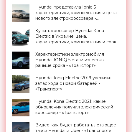
Hyundai представила Ioniq 5:
характеристики, комплектация и цена
нового электрокроссовера -
«Транспорт»
Купить кроссовер Hyundai Kona
Electric в Украине: цена,
характеристики, комплектация и сроки
первых поставок объявлены
официально - «Транспорт»
Характеристики электромобиля
Hyundai IONIQ 5 стали известны
раньше срока - «Транспорт»
Hyundai Ioniq Electric 2019 увеличит
запас хода с новой батареей -
«Транспорт»
Hyundai Kona Electric 2021: какие
обновления получил электрический
кроссовер - «Транспорт»
Видео: как будет работать летающее
такси Hyundai и Uber - «Транспорт»