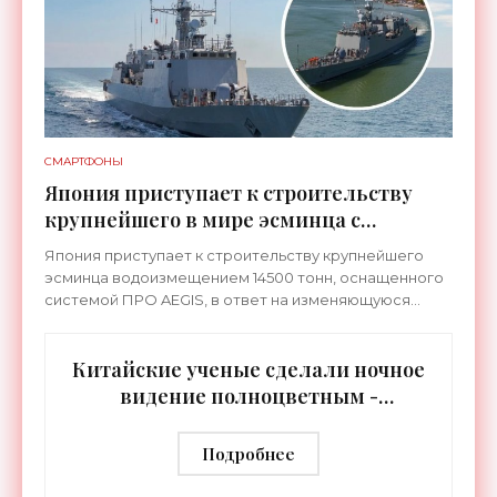
СМАРТФОНЫ
Япония приступает к строительству
крупнейшего в мире эсминца с
системой ПРО AEGIS - «Оружие»
Япония приступает к строительству крупнейшего
эсминца водоизмещением 14500 тонн, оснащенного
системой ПРО AEGIS, в ответ на изменяющуюся
ситуацию в Восточной Азии — в частности, на
ракетные
Китайские ученые сделали ночное
видение полноцветным -
«Технологии»
Подробнее