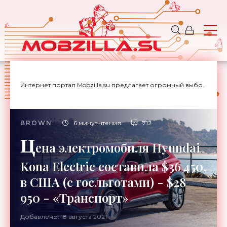
Интернет портал Mobzilla.su предлагает огромный выбор новостей с доставкой на дом.
BROWN
6 минут чтения
712
Ц
ена электромобиля Hyundai
Kona Electric составила $36 450,
в США (с госльготами) - $28
950 - «Транспорт»
Добавлено: 18 августа 2021