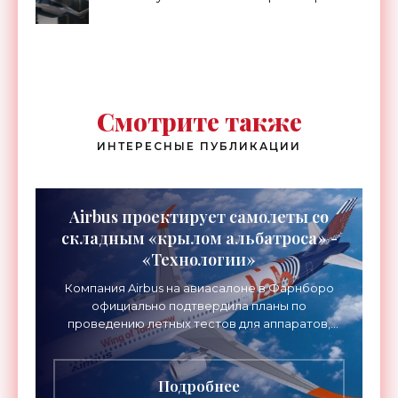
Смотрите также
ИНТЕРЕСНЫЕ ПУБЛИКАЦИИ
Airbus проектирует самолеты со
складным «крылом альбатроса» -
«Технологии»
Компания Airbus на авиасалоне в Фарнборо
официально подтвердила планы по
проведению летных тестов для аппаратов,
созданных в рамках нового проекта «Крыло
будущего». Цель разработки
Подробнее