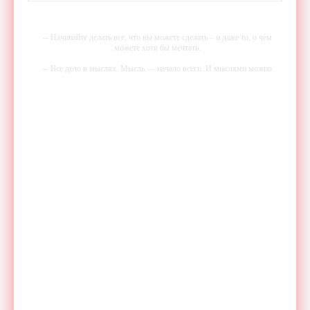
-- Начинайте делать все, что вы можете сделать – и даже то, о чем
можете хотя бы мечтать.
-- Все дело в мыслях. Мысль — начало всего. И мыслями можно
управлять. И поэтому главное дело совершенствования: работать над
мыслями.
-- Идите уверенно по направлению к мечте. Живите той жизнью,
которую вы сами себе придумали.
-- Самое большое богатство — это ум. Самая большая нищета —
глупость. Из всех страхов самый пугающий — самолюбование.
-- Лучшее, что можно сделать с хорошим советом, это пропустить его
мимо ушей. Он никогда не бывает полезен никому, кроме того, кто
его дал.
-- Люблю давать советы и очень не люблю, когда их дают мне.