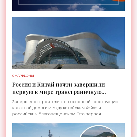
СМАРТФОНЫ
Россия и Китай почти завершили
первую в мире трансграничную
канатную дорогу между двумя
Завершено строительство основной конструкции
странами - «Технологии»
канатной дороги между китайским Хэйхэ и
российским Благовещенском. Это первая
транспортная система такого рода, которая
соединит не просто два города, а