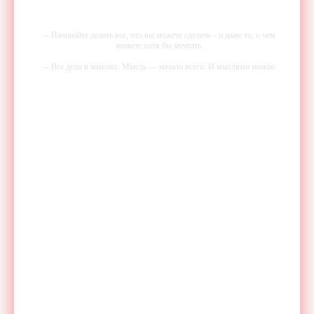
-- Начинайте делать все, что вы можете сделать – и даже то, о чем
можете хотя бы мечтать.
-- Все дело в мыслях. Мысль — начало всего. И мыслями можно
управлять. И поэтому главное дело совершенствования: работать над
мыслями.
-- Идите уверенно по направлению к мечте. Живите той жизнью,
которую вы сами себе придумали.
-- Самое большое богатство — это ум. Самая большая нищета —
глупость. Из всех страхов самый пугающий — самолюбование.
-- Лучшее, что можно сделать с хорошим советом, это пропустить его
мимо ушей. Он никогда не бывает полезен никому, кроме того, кто
его дал.
-- Люблю давать советы и очень не люблю, когда их дают мне.