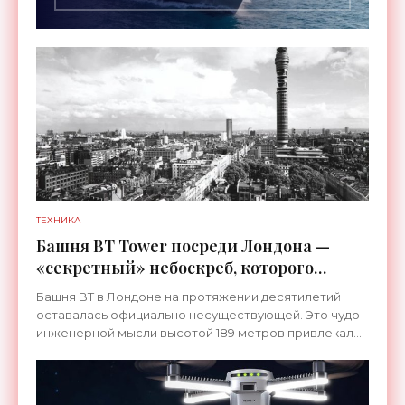
ТЕХНИКА
Башня BT Tower посреди Лондона —
«секретный» небоскреб, которого
никогда не существовало -
Башня BT в Лондоне на протяжении десятилетий
«Технологии»
оставалась официально несуществующей. Это чудо
инженерной мысли высотой 189 метров привлекало
тысячи посетителей, знаменитостей и даже членов
королевской