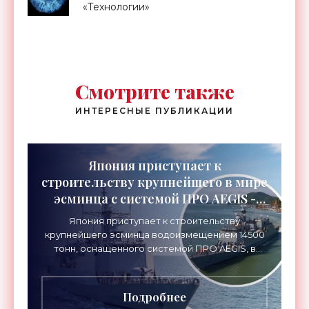
«Технологии»
Смотрите также
ИНТЕРЕСНЫЕ ПУБЛИКАЦИИ
Япония приступает к
строительству крупнейшего в мире
эсминца с системой ПРО AEGIS -
«Оружие»
Япония приступает к строительству
крупнейшего эсминца водоизмещением 14500
тонн, оснащенного системой ПРО AEGIS, в
ответ на изменяющуюся ситуацию в Восточной
Азии — в частности, на
Подробнее