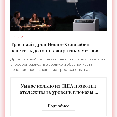
ТЕХНИКА
Тросовый дрон Heone-X способен
осветить до 1000 квадратных метров
земли - «Беспилотники»
Дрон Heone-X с мощными светодиодными панелями
способен зависать в воздухе и обеспечивать
непрерывное освещение пространства на
протяжении целых суток. В отличие от стационарных
источников света,
Умное кольцо из США позволит
отслеживать уровень глюкозы и
многих других веществ в крови -
«Технологии»
Подробнее