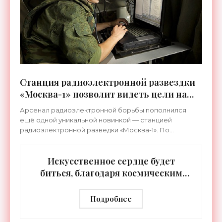
Станция радиоэлектронной развездки
«Москва-1» позволит видеть цели на
расстоянии до 400 км - «Технологии»
Арсенал радиоэлектронной борьбы пополнился
ещё одной уникальной новинкой — станцией
радиоэлектронной разведки «Москва-1». По
сравнению со своими предшествующими аналогами
станция видит значительно
Искусственное сердце будет
биться, благодаря космическим
технологиям - «Технологии»
Подробнее