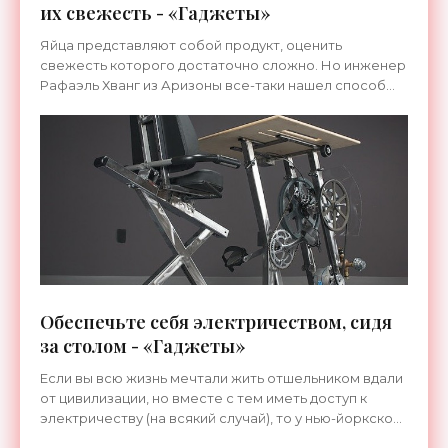
их свежесть - «Гаджеты»
Яйца представляют собой продукт, оценить
свежесть которого достаточно сложно. Но инженер
Рафаэль Хванг из Аризоны все-таки нашел способ
контролировать свежесть яйца, не разбивая его. А
поможет в
Обеспечьте себя электричеством, сидя
за столом - «Гаджеты»
Если вы всю жизнь мечтали жить отшельником вдали
от цивилизации, но вместе с тем иметь доступ к
электричеству (на всякий случай), то у нью-йоркской
компании Pedal Power есть кое-что для вас. Фирма