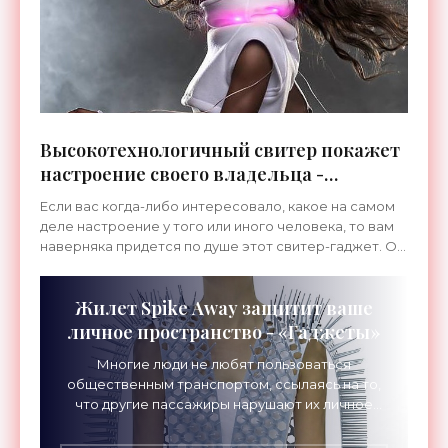
Высокотехнологичный свитер покажет
настроение своего владельца -
«Гаджеты»
Если вас когда-либо интересовало, какое на самом
деле настроение у того или иного человека, то вам
наверняка придется по душе этот свитер-гаджет. Он
называется GER Mood Sweater и может с помощью
Жилет Spike Away защитит ваше
личное пространство - «Гаджеты»
Многие люди не любят пользоваться
общественным транспортом, ссылаясь на то,
что другие пассажиры нарушают их личное
пространство. Но если обстоятельства
вынуждают вас спуститься в метро