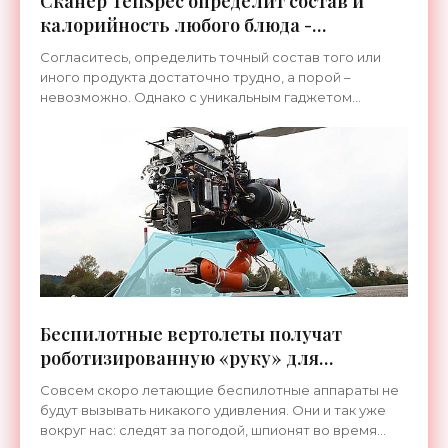
Сканер TellSpec определит состав и
калорийность любого блюда -
«Гаджеты»
Согласитесь, определить точный состав того или
иного продукта достаточно трудно, а порой –
невозможно. Однако с уникальным гаджетом
TellSpec, совместимым с мобильными устройствами,
узнать состав
Беспилотные вертолеты получат
роботизированную «руку» для
выполнения сверхсложных заданий -
Совсем скоро летающие беспилотные аппараты не
«Дистанционное управление»
будут вызывать никакого удивления. Они и так уже
вокруг нас: следят за погодой, шпионят во время