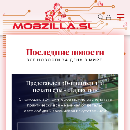
Последние новости
ВСЕ НОВОСТИ ЗА ДЕНЬ В МИРЕ.
Представлен 3D-принтер для
печати еды - «Гаджеты»
С помощью 3D-принтеров можно распечатать
практически все – начиная от деталей
автомобиля и заканчивая искусственной
печенью. А теперь они могут печатать ещё и
еду. Компания...