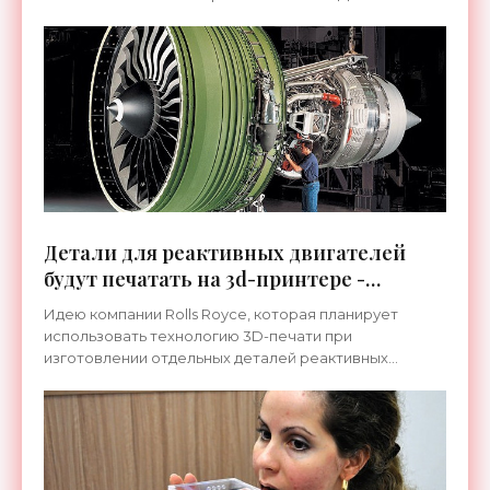
сверхбыстрого вручения посылок своим клиентам
Amazon собирается
Детали для реактивных двигателей
будут печатать на 3d-принтере -
«Технологии»
Идею компании Rolls Royce, которая планирует
использовать технологию 3D-печати при
изготовлении отдельных деталей реактивных
двигателей, подхватил её не менее известный
конкурент – американская