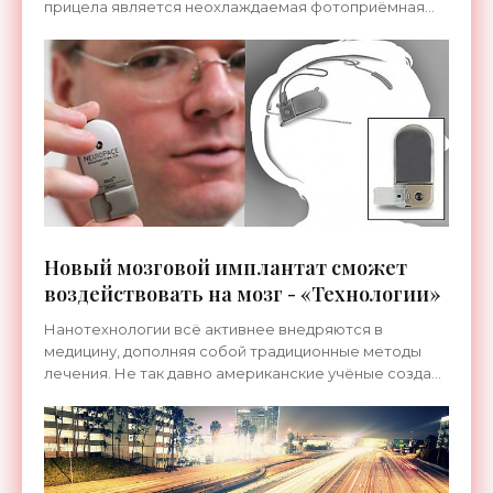
прицела является неохлаждаемая фотоприёмная
матрица из аморфного кремния, чутко реагирующая
на тепловое
Новый мозговой имплантат сможет
воздействовать на мозг - «Технологии»
Нанотехнологии всё активнее внедряются в
медицину, дополняя собой традиционные методы
лечения. Не так давно американские учёные создали
новый имплантат NeuroPace, дающий возможность
влиять на