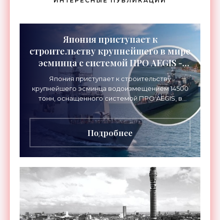
ИНТЕРЕСНЫЕ ПУБЛИКАЦИИ
Япония приступает к
строительству крупнейшего в мире
эсминца с системой ПРО AEGIS -
«Оружие»
Япония приступает к строительству
крупнейшего эсминца водоизмещением 14500
тонн, оснащенного системой ПРО AEGIS, в
ответ на изменяющуюся ситуацию в Восточной
Азии — в частности, на
Подробнее