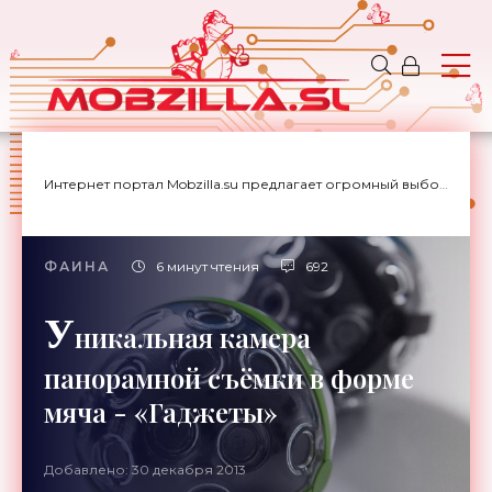
Интернет портал Mobzilla.su предлагает огромный выбор новостей с доставкой на дом.
ФАИНА
6 минут чтения
692
У
никальная камера
панорамной съёмки в форме
мяча - «Гаджеты»
Добавлено: 30 декабря 2013