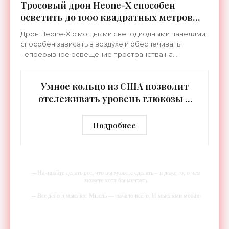
Тросовый дрон Heone-X способен
осветить до 1000 квадратных метров
земли - «Беспилотники»
Дрон Heone-X с мощными светодиодными панелями
способен зависать в воздухе и обеспечивать
непрерывное освещение пространства на
протяжении целых суток. В отличие от стационарных
источников света,
Умное кольцо из США позволит
отслеживать уровень глюкозы и
многих других веществ в крови -
«Технологии»
Подробнее
-- Начинайте делать все, что вы можете сделать – и даже то, о чем
можете хотя бы мечтать.
-- Все дело в мыслях. Мысль — начало всего. И мыслями можно
управлять. И поэтому главное дело совершенствования: работать над
мыслями.
-- Идите уверенно по направлению к мечте. Живите той жизнью,