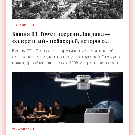
ТЕХНОЛОГИИ
Башня BT Tower посреди Лондона —
«секретный» небоскреб, которого
никогда не существовало -
Башня BT в Лондоне на протяжении десятилетий
«Технологии»
оставалась официально несуществующей. Это чудо
инженерной мысли высотой 189 метров привлекало
тысячи посетителей, знаменитостей и даже членов
королевской
ТЕХНОЛОГИИ