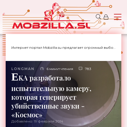
Интернет портал Mobzilla.su предлагает огромный выбор новостей с доставкой на дом.
LONGMAN
6 минут чтения
783
E
KA разработало
испытательную камеру,
которая генерирует
убийственные звуки -
«Космос»
Добавлено: 19 февраля 2014