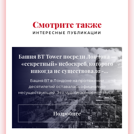
Смотрите также
ИНТЕРЕСНЫЕ ПУБЛИКАЦИИ
Башня BT Tower посреди Лондона —
«секретный» небоскреб, которого
никогда не существовало -
«Технологии»
Башня BT в Лондоне на протяжении
десятилетий оставалась официально
несуществующей. Это чудо инженерной мысли
высотой 189 метров привлекало тысячи
посетителей, знаменитостей и даже членов
Подробнее