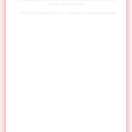
можете хотя бы мечтать.
-- Все дело в мыслях. Мысль — начало всего. И мыслями можно
управлять. И поэтому главное дело совершенствования: работать над
мыслями.
-- Идите уверенно по направлению к мечте. Живите той жизнью,
которую вы сами себе придумали.
-- Самое большое богатство — это ум. Самая большая нищета —
глупость. Из всех страхов самый пугающий — самолюбование.
-- Лучшее, что можно сделать с хорошим советом, это пропустить его
мимо ушей. Он никогда не бывает полезен никому, кроме того, кто
его дал.
-- Люблю давать советы и очень не люблю, когда их дают мне.