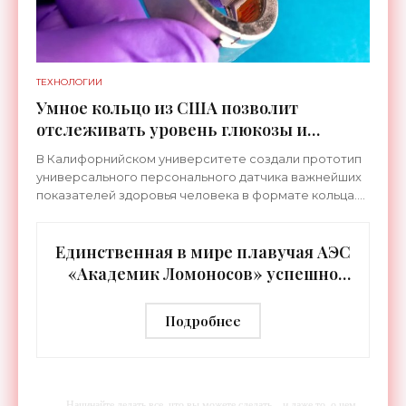
ТЕХНОЛОГИИ
Умное кольцо из США позволит
отслеживать уровень глюкозы и
многих других веществ в крови -
В Калифорнийском университете создали прототип
«Технологии»
универсального персонального датчика важнейших
показателей здоровья человека в формате кольца.
Оно отслеживает уровень глюкозы, концентрацию
кетонов,
Единственная в мире плавучая АЭС
«Академик Ломоносов» успешно
прошла международную
аттестацию - «Технологии»
Подробнее
-- Начинайте делать все, что вы можете сделать – и даже то, о чем