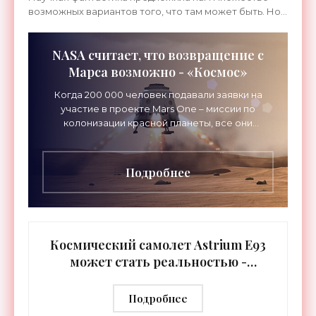
возможных вариантов того, что там может быть. Но
какой их них является правдой, достоверно не знает
никто.
NASA считает, что возвращение с
Марса возможно - «Космос»
Когда 200 000 человек подавали заявки на
участие в проекте Mars One – миссии по
колонизации красной планеты, все они
понимали, что это билет в один конец. Так или
иначе, им суждено будет
Подробнее
Космический самолет Astrium E93
может стать реальностью -
«Космос»
Подробнее