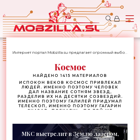
Интернет портал Mobzilla.su предлагает огромный выбор новостей с доставкой на дом.
Космос
НАЙДЕНО 1415 МАТЕРИАЛОВ
ИСПОКОН ВЕКОВ КОСМОС ПРИВЛЕКАЛ
ЛЮДЕЙ. ИМЕННО ПОЭТОМУ ЧЕЛОВЕК
ДАЛ НАЗВАНИЕ СОТНЯМ ЗВЕЗД,
РАЗДЕЛИВ ИХ НА ДЕСЯТКИ СОЗВЕЗДИЙ.
ИМЕННО ПОЭТОМУ ГАЛИЛЕЙ ПРИДУМАЛ
ТЕЛЕСКОП, ИМЕННО ПОЭТОМУ ГАГАРИН
СКАЗАЛ «ПОЕХАЛИ!». ПО ТОЙ ЖЕ
ПРИЧИНЕ ПОВЕРХНОСТИ ЛУНЫ И МАРСА
БОРОЗДЯТ РАЗЛИЧНЫЕ
ИССЛЕДОВАТЕЛЬСКИЕ АППАРАТЫ, НА
ГРАНИЦЕ СОЛНЕЧНОЙ СИСТЕМЫ
МКС выстрелит в Землю лазером,
КОСМИЧЕСКИЕ ЗОНДЫ ИЗУЧАЮТ
ОТДАЛЕННЫЕ ПЛАНЕТЫ, А НА ОРБИТЕ