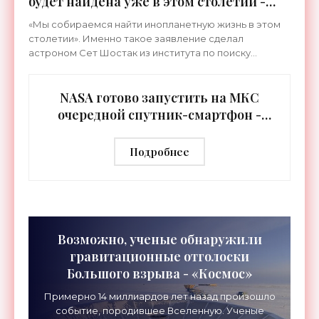
будет найдена уже в этом столетии -
«Космос»
«Мы собираемся найти инопланетную жизнь в этом
столетии». Именно такое заявление сделал
астроном Сет Шостак из института по поиску
внеземных цивилизаций SETI. Как и многие другие
ученые, доктор
NASA готово запустить на МКС
очередной спутник-смартфон -
«Космос»
Подробнее
Возможно, ученые обнаружили
гравитационные отголоски
Большого взрыва - «Космос»
Примерно 14 миллиардов лет назад произошло
событие, породившее Вселенную. Ученые