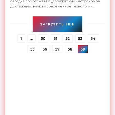
сегодня продолжает будоражить умы астрономов.
Достижения науки и современные технологии
позволили значительно продвинуться в этом
направлении, о чём
ЗАГРУЗИТЬ ЕЩЕ
1
...
50
51
52
53
54
55
56
57
58
59