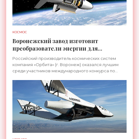
КОСМОС
Воронежский завод изготовит
преобразователи энергии для
космического Боинга - «Космос»
Российский производитель космических систем
компания «Орбита» (г. Воронеж) оказался лучшим
среди участников международного конкурса по
разработке электротехнического оборудования для
американского