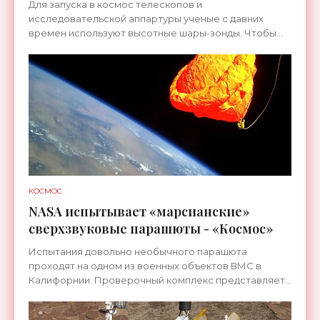
Для запуска в космос телескопов и
исследовательской аппартуры ученые с давних
времен используют высотные шары-зонды. Чтобы
обновить устаревшие методы, NASA разработало
новую платформу WASP (Wallops
КОСМОС
NASA испытывает «марсианские»
сверхзвуковые парашюты - «Космос»
Испытания довольно необычного парашюта
проходят на одном из военных объектов ВМС в
Калифорнии. Проверочный комплекс представляет
собой ракетные сани с четырьмя двигателями и с
закреплённым на них