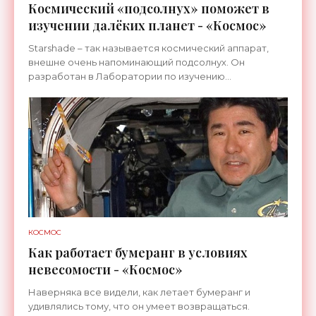
Космический «подсолнух» поможет в
изучении далёких планет - «Космос»
Starshade – так называется космический аппарат,
внешне очень напоминающий подсолнух. Он
разработан в Лаборатории по изучению
реактивного движения NASA. Активными
участниками проекта являются также
КОСМОС
Как работает бумеранг в условиях
невесомости - «Космос»
Наверняка все видели, как летает бумеранг и
удивлялись тому, что он умеет возвращаться.