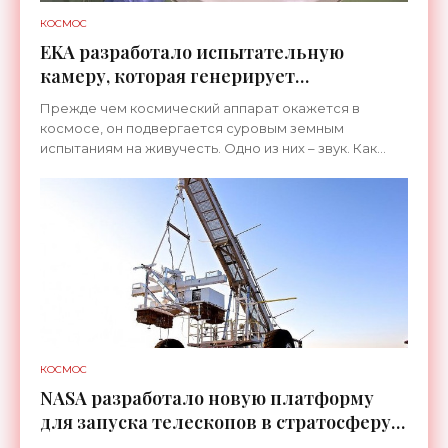
КОСМОС
EKA разработало испытательную
камеру, которая генерирует
убийственные звуки - «Космос»
Прежде чем космический аппарат окажется в
космосе, он подвергается суровым земным
испытаниям на живучесть. Одно из них – звук. Как
известно, в первые мгновения после старта
двигатели ракеты-носителя
КОСМОС
NASA разработало новую платформу
для запуска телескопов в стратосферу -
«Космос»