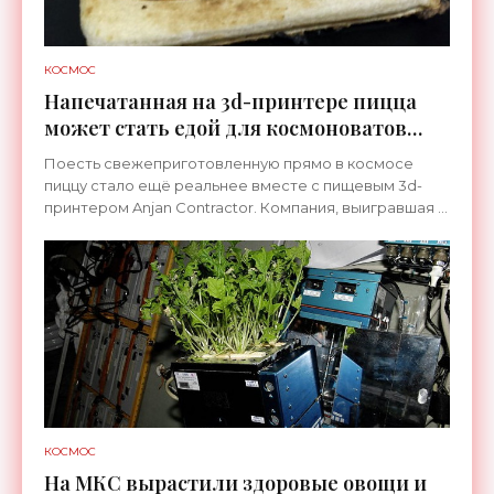
КОСМОС
Напечатанная на 3d-принтере пицца
может стать едой для космоноватов
будущего - «Космос»
Поесть свежеприготовленную прямо в космосе
пиццу стало ещё реальнее вместе с пищевым 3d-
принтером Anjan Contractor. Компания, выигравшая в
прошлом году грант NASA на разработку и создание
принтера,
КОСМОС
На МКС вырастили здоровые овощи и