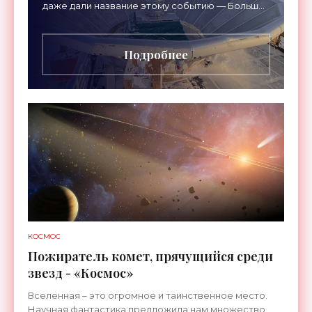
даже дали название этому событию — Большой
взрыв, хотя его истинная природа до сих пор
не ясна. Тем
Подробнее
КОСМОС
Пожиратель комет, прячущийся среди
звезд - «Космос»
Вселенная – это огромное и таинственное место.
Научная фантастика предложила нам множество