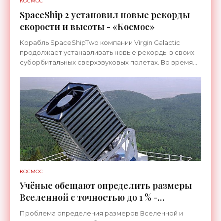
КОСМОС
SpaceShip 2 установил новые рекорды
скорости и высоты - «Космос»
Корабль SpaceShipTwo компании Virgin Galactic
продолжает устанавливать новые рекорды в своих
суборбитальных сверхзвуковых полетах. Во время
третьего тестового запуска двигатель корабля за 20
секунд
КОСМОС
Учёные обещают определить размеры
Вселенной с точностью до 1 % -
«Космос»
Проблема определения размеров Вселенной и